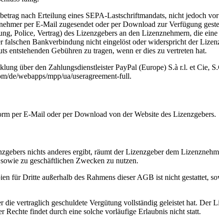
trag nach Erteilung eines SEPA-Lastschriftmandats, nicht jedoch vor A
nznehmer per E-Mail zugesendet oder per Download zur Verfügung gestell
nung, Police, Vertrag) des Lizenzgebers an den Lizenznehmern, die eine
alschen Bankverbindung nicht eingelöst oder widerspricht der Lizenzn
ts entstehenden Gebühren zu tragen, wenn er dies zu vertreten hat.
klung über den Zahlungsdienstleister PayPal (Europe) S.à r.l. et Cie
om/de/webapps/mpp/ua/useragreement-full.
r Form per E-Mail oder per Download von der Website des Lizenzgebers.
zgebers nichts anderes ergibt, räumt der Lizenzgeber dem Lizenznehmer
en sowie zu geschäftlichen Zwecken zu nutzen.
ien für Dritte außerhalb des Rahmens dieser AGB ist nicht gestattet, s
ie vertraglich geschuldete Vergütung vollständig geleistet hat. Der 
Rechte findet durch eine solche vorläufige Erlaubnis nicht statt.