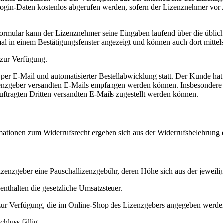
ogin-Daten kostenlos abgerufen werden, sofern der Lizenznehmer vor
lformular kann der Lizenznehmer seine Eingaben laufend über die üblic
al in einem Bestätigungsfenster angezeigt und können auch dort mittels
 zur Verfügung.
er E-Mail und automatisierter Bestellabwicklung statt. Der Kunde hat
Lizenzgeber versandten E-Mails empfangen werden können. Insbesondere 
ftragten Dritten versandten E-Mails zugestellt werden können.
rmationen zum Widerrufsrecht ergeben sich aus der Widerrufsbelehrung 
izenzgeber eine Pauschallizenzgebühr, deren Höhe sich aus der jeweilig
nthalten die gesetzliche Umsatzsteuer.
ur Verfügung, die im Online-Shop des Lizenzgebers angegeben werde
chluss fällig.