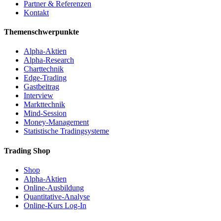
Partner & Referenzen
Kontakt
Themenschwerpunkte
Alpha-Aktien
Alpha-Research
Charttechnik
Edge-Trading
Gastbeitrag
Interview
Markttechnik
Mind-Session
Money-Management
Statistische Tradingsysteme
Trading Shop
Shop
Alpha-Aktien
Online-Ausbildung
Quantitative-Analyse
Online-Kurs Log-In