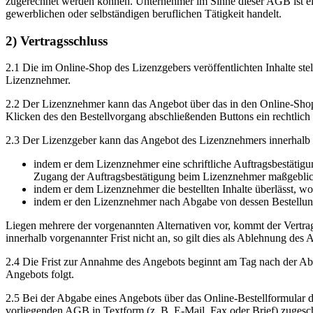
zugerechnet werden können. Unternehmer im Sinne dieser AGB ist eine 
gewerblichen oder selbständigen beruflichen Tätigkeit handelt.
2) Vertragsschluss
2.1 Die im Online-Shop des Lizenzgebers veröffentlichten Inhalte st
Lizenznehmer.
2.2 Der Lizenznehmer kann das Angebot über das in den Online-Shop d
Klicken des den Bestellvorgang abschließenden Buttons ein rechtlich
2.3 Der Lizenzgeber kann das Angebot des Lizenznehmers innerhalb
indem er dem Lizenznehmer eine schriftliche Auftragsbestätigun
Zugang der Auftragsbestätigung beim Lizenznehmer maßgeblich
indem er dem Lizenznehmer die bestellten Inhalte überlässt, w
indem er den Lizenznehmer nach Abgabe von dessen Bestellung
Liegen mehrere der vorgenannten Alternativen vor, kommt der Vertrag
innerhalb vorgenannter Frist nicht an, so gilt dies als Ablehnung des
2.4 Die Frist zur Annahme des Angebots beginnt am Tag nach der Ab
Angebots folgt.
2.5 Bei der Abgabe eines Angebots über das Online-Bestellformular
vorliegenden AGB in Textform (z. B. E-Mail, Fax oder Brief) zugeschi