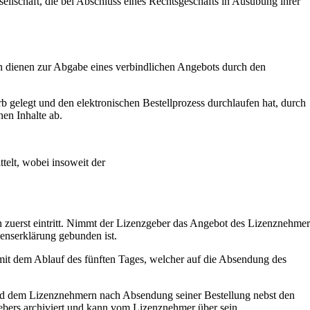
ellschaft, die bei Abschluss eines Rechtsgeschäfts in Ausübung ihrer
ern dienen zur Abgabe eines verbindlichen Angebots durch den
 gelegt und den elektronischen Bestellprozess durchlaufen hat, durch
en Inhalte ab.
telt, wobei insoweit der
n zuerst eintritt. Nimmt der Lizenzgeber das Angebot des Lizenznehmer
lenserklärung gebunden ist.
it dem Ablauf des fünften Tages, welcher auf die Absendung des
und dem Lizenznehmern nach Absendung seiner Bestellung nebst den
zgebers archiviert und kann vom Lizenznehmer über sein