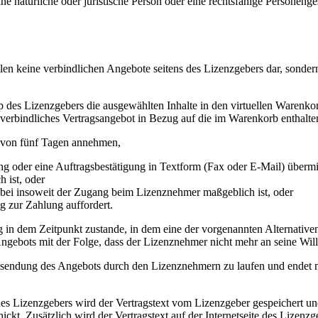
natürliche oder juristische Person oder eine rechtsfähige Personenges
ellen keine verbindlichen Angebote seitens des Lizenzgebers dar, sond
es Lizenzgebers die ausgewählten Inhalte in den virtuellen Warenkorb
 verbindliches Vertragsangebot in Bezug auf die im Warenkorb enthalten
 von fünf Tagen annehmen,
g oder eine Auftragsbestätigung in Textform (Fax oder E-Mail) übermit
 ist, oder
obei insoweit der Zugang beim Lizenznehmer maßgeblich ist, oder
 zur Zahlung auffordert.
 in dem Zeitpunkt zustande, in dem eine der vorgenannten Alternative
 Angebots mit der Folge, dass der Lizenznehmer nicht mehr an seine Wil
sendung des Angebots durch den Lizenznehmern zu laufen und endet m
 des Lizenzgebers wird der Vertragstext vom Lizenzgeber gespeichert 
ckt. Zusätzlich wird der Vertragstext auf der Internetseite des Lizen