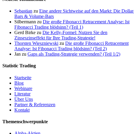
Sebastian
zu
Eine andere Sichtweise auf den Markt: Die Dollar
Bars & Volume-Bars
Silbermann
zu
Die große Fibonacci Retracement Analyse: Ist
Fibonacci Trading blödsinn? (Teil 1)
Gerd Birke
zu
Die Kelly-Formel: Nutzen Sie den
Zinseszinseffekt für Ihre Trading-Strategie!
Thorsten Wieszniewski
zu
Die große Fibonacci Retracement
Analyse: Ist Fibonacci Trading blödsinn? (Teil 2)
Jan
zu
Gaps als Trading-Strategie verwenden? (Teil 1/2)
Statistic Trading
Startseite
Blog
Webinare
Literatur
Über Uns
Partner & Referenzen
Kontakt
Themenschwerpunkte
Alpha-Aktien