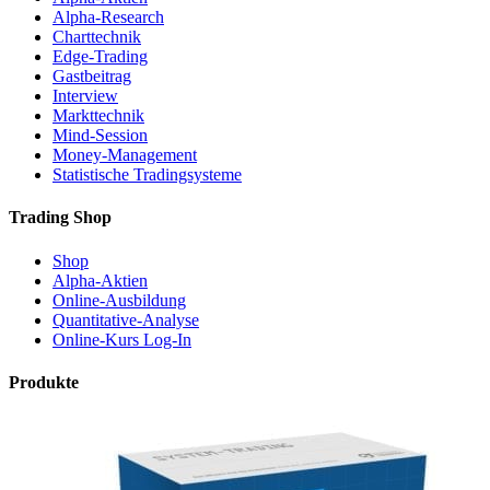
Alpha-Research
Charttechnik
Edge-Trading
Gastbeitrag
Interview
Markttechnik
Mind-Session
Money-Management
Statistische Tradingsysteme
Trading Shop
Shop
Alpha-Aktien
Online-Ausbildung
Quantitative-Analyse
Online-Kurs Log-In
Produkte