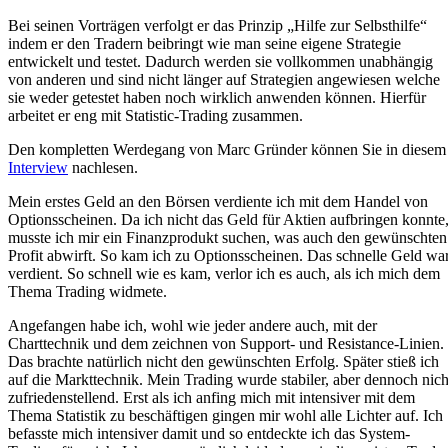
Bei seinen Vorträgen verfolgt er das Prinzip „Hilfe zur Selbsthilfe“
indem er den Tradern beibringt wie man seine eigene Strategie
entwickelt und testet. Dadurch werden sie vollkommen unabhängig
von anderen und sind nicht länger auf Strategien angewiesen welche
sie weder getestet haben noch wirklich anwenden können. Hierfür
arbeitet er eng mit Statistic-Trading zusammen.
Den kompletten Werdegang von Marc Gründer können Sie in diesem
Interview
nachlesen.
Mein erstes Geld an den Börsen verdiente ich mit dem Handel von
Optionsscheinen. Da ich nicht das Geld für Aktien aufbringen konnte
musste ich mir ein Finanzprodukt suchen, was auch den gewünschten
Profit abwirft. So kam ich zu Optionsscheinen. Das schnelle Geld wa
verdient. So schnell wie es kam, verlor ich es auch, als ich mich dem
Thema Trading widmete.
Angefangen habe ich, wohl wie jeder andere auch, mit der
Charttechnik und dem zeichnen von Support- und Resistance-Linien.
Das brachte natürlich nicht den gewünschten Erfolg. Später stieß ich
auf die Markttechnik. Mein Trading wurde stabiler, aber dennoch nich
zufriedenstellend. Erst als ich anfing mich mit intensiver mit dem
Thema Statistik zu beschäftigen gingen mir wohl alle Lichter auf. Ich
befasste mich intensiver damit und so entdeckte ich das System-