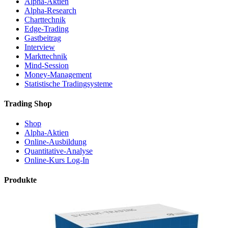
Alpha-Aktien
Alpha-Research
Charttechnik
Edge-Trading
Gastbeitrag
Interview
Markttechnik
Mind-Session
Money-Management
Statistische Tradingsysteme
Trading Shop
Shop
Alpha-Aktien
Online-Ausbildung
Quantitative-Analyse
Online-Kurs Log-In
Produkte