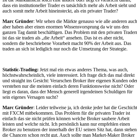
dass ein institutioneller Trader es tatsächlich mehr als Arbeit sieht und
auch somit mehr Arbeit hineinsteckt, als ein privater Trader?
Marc Gründer
: Wir sehen die Märkte genauso wie alle anderen auch
aber haben aber einen enormen Wissensvorsprung da wir uns den
ganzen Tag damit beschäftigen. Das Problem mit den privaten Trader
ist das sie traden als „die Arbeit“ ansehen. Das ist es aber nicht,
sondern die beschriebene Vorarbeit macht 90% der Arbeit aus. Das
traden an sich ist lediglich nur noch die Umsetzung der Strategie.
Statistic-Trading:
Jetzt mal ein etwas anderes Thema, was auch,
höchstwahrscheinlich, viele interessiert. Ich frage dich das mal direkt
und straight ins Gesicht: Verarschen Broker ihre eigenen Kunden ode
verstehen nur die meisten einfach deren Funktionsweise nicht? Oder
liegt es daran, dass der Mensch generell irgendeinen Schuldigen für
sein eigenes Versagen sucht?
Marc Gründer
: Leider teilweise ja, ich denke jeder hat die Geschich
mit FXCM mitbekommen. Das Problem für die privaten Trader ist
einfach das sie nicht prüfen können welche Broker saubere Arbeit
leisten und welche nicht. Ich persönlich kann nur empfehlen einen
Broker zu benutzen der innerhalb der EU seinen Sitz hat, dann stehen
die Chancen schon recht gut. Auch sollte man Market-Maker Broker