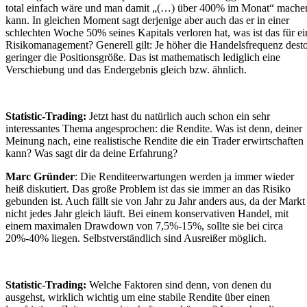
total einfach wäre und man damit „(…) über 400% im Monat“ mache
kann. In gleichen Moment sagt derjenige aber auch das er in einer
schlechten Woche 50% seines Kapitals verloren hat, was ist das für ei
Risikomanagement? Generell gilt: Je höher die Handelsfrequenz dest
geringer die Positionsgröße. Das ist mathematisch lediglich eine
Verschiebung und das Endergebnis gleich bzw. ähnlich.
Statistic-Trading:
Jetzt hast du natürlich auch schon ein sehr
interessantes Thema angesprochen: die Rendite. Was ist denn, deiner
Meinung nach, eine realistische Rendite die ein Trader erwirtschaften
kann? Was sagt dir da deine Erfahrung?
Marc Gründer
: Die Renditeerwartungen werden ja immer wieder
heiß diskutiert. Das große Problem ist das sie immer an das Risiko
gebunden ist. Auch fällt sie von Jahr zu Jahr anders aus, da der Markt
nicht jedes Jahr gleich läuft. Bei einem konservativen Handel, mit
einem maximalen Drawdown von 7,5%-15%, sollte sie bei circa
20%-40% liegen. Selbstverständlich sind Ausreißer möglich.
Statistic-Trading:
Welche Faktoren sind denn, von denen du
ausgehst, wirklich wichtig um eine stabile Rendite über einen