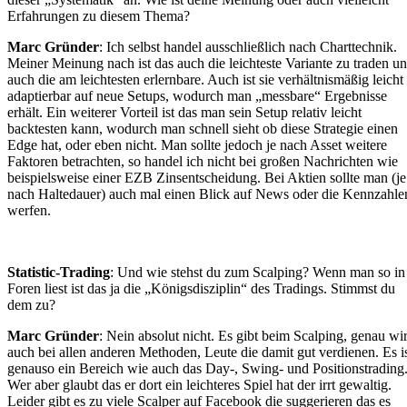
Erfahrungen zu diesem Thema?
Marc Gründer
: Ich selbst handel ausschließlich nach Charttechnik.
Meiner Meinung nach ist das auch die leichteste Variante zu traden u
auch die am leichtesten erlernbare. Auch ist sie verhältnismäßig leicht
adaptierbar auf neue Setups, wodurch man „messbare“ Ergebnisse
erhält. Ein weiterer Vorteil ist das man sein Setup relativ leicht
backtesten kann, wodurch man schnell sieht ob diese Strategie einen
Edge hat, oder eben nicht. Man sollte jedoch je nach Asset weitere
Faktoren betrachten, so handel ich nicht bei großen Nachrichten wie
beispielsweise einer EZB Zinsentscheidung. Bei Aktien sollte man (je
nach Haltedauer) auch mal einen Blick auf News oder die Kennzahle
werfen.
Statistic-Trading
: Und wie stehst du zum Scalping? Wenn man so in
Foren liest ist das ja die „Königsdisziplin“ des Tradings. Stimmst du
dem zu?
Marc Gründer
: Nein absolut nicht. Es gibt beim Scalping, genau wi
auch bei allen anderen Methoden, Leute die damit gut verdienen. Es i
genauso ein Bereich wie auch das Day-, Swing- und Positionstrading
Wer aber glaubt das er dort ein leichteres Spiel hat der irrt gewaltig.
Leider gibt es zu viele Scalper auf Facebook die suggerieren das es