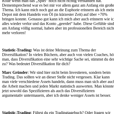
Rolle wenn man das „Spiel“ noch nicht richtig verstanden hat.
Dementsprechend war es bei mir vor allem ganz am Anfang ein groß
Thema. Ich kann mich noch gut an die Euphorie erinnern als ich mein
Depot mit dem Handeln von Öl (in kürzester Zeit) auf über +70%
bringen konnte. Genauso gut kann ich mich aber auch erinnern wie i
alles wieder verlor und das Konto „geerdet“ habe. Diese Gefühle sind
am Anfang völlig normal, haben aber im professionellen Bereich nich
mehr verloren!
Statistic-Trading:
Was ist deine Meinung zum Thema der
Diversifikation? In vielen Büchern, aber auch von vielen Coaches, hö
man, dass Diversifikation eine sehr wichtige Sache sei, stimmst du d
zu? Was bedeutet Diversifikation für dich?
Marc Gründer
: Wir sind hier nicht beim Investieren, sondern beim
Trading. Das sollten wir an dieser Stelle nicht vergessen. Klar kann
man viele verschiedene Assets handeln, dann muss man sich aber auc
die Arbeit machen und jeden Markt statistisch auswerten. Man könnte
jetzt sowohl das Spezifizieren als auch das Diversifizieren
argumentativ untermauern, aber ich denke weniger Assets ist besser.
Statistic-Trading
: Führst du ein Tradingtagebuch? Oder fragen wir