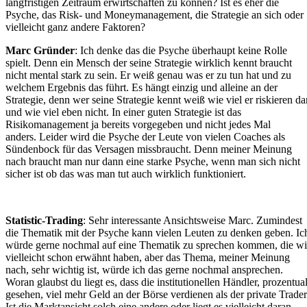
langfristigen Zeitraum erwirtschaften zu können? Ist es eher die
Psyche, das Risk- und Moneymanagement, die Strategie an sich oder
vielleicht ganz andere Faktoren?
Marc Gründer
: Ich denke das die Psyche überhaupt keine Rolle
spielt. Denn ein Mensch der seine Strategie wirklich kennt braucht
nicht mental stark zu sein. Er weiß genau was er zu tun hat und zu
welchem Ergebnis das führt. Es hängt einzig und alleine an der
Strategie, denn wer seine Strategie kennt weiß wie viel er riskieren da
und wie viel eben nicht. In einer guten Strategie ist das
Risikomanagement ja bereits vorgegeben und nicht jedes Mal
anders. Leider wird die Psyche der Leute von vielen Coaches als
Sündenbock für das Versagen missbraucht. Denn meiner Meinung
nach braucht man nur dann eine starke Psyche, wenn man sich nicht
sicher ist ob das was man tut auch wirklich funktioniert.
Statistic-Trading
: Sehr interessante Ansichtsweise Marc. Zumindest
die Thematik mit der Psyche kann vielen Leuten zu denken geben. Ic
würde gerne nochmal auf eine Thematik zu sprechen kommen, die wi
vielleicht schon erwähnt haben, aber das Thema, meiner Meinung
nach, sehr wichtig ist, würde ich das gerne nochmal ansprechen.
Woran glaubst du liegt es, dass die institutionellen Händler, prozentua
gesehen, viel mehr Geld an der Börse verdienen als der private Trade
Ist die Marktansicht solch eine andere oder liegt es vielleicht daran,