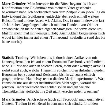
Marc Gründer
: Mein Interesse für die Börse begann als ich zur
Konfirmation eine Goldmünze von meinem Vater geschenkt
bekommen habe. Ich beobachtete von dem Zeitpunkt an jeden Tag di
Entwicklung des Goldkurses, entdeckte aber auch schnell weitere
Rohstoffe und andere Assets wie Aktien. Das ist nun mittlerweile fast
10 Jahre her. Angefangen habe ich mit dem Handeln von Öl, hier
entwickelte ich meine ersten eigenen Strategien und setzte diese um.
Mal mit mehr, mal mit weniger Erfolg. Auch Aktien begeisterten mich
wobei ich hier immer auf einen „Turnaround“ spekulierte (und das bis
heute mache).
Statistic-Trading:
Wir haben uns ja durch einen Artikel von mir
kennengelernt, den ich auf einem Forum auf Facebook veröffentlicht
habe. Du bist also auch in solchen Foren, mehr oder weniger, aktiv. 
siehst somit auch, welche Themen in solchen Foren diskutiert werden
Begonnen bei Support und Resistance bis hin zu „ganz einfach
programmierten Handelssystemen die den Markt outperformen“. Was
kannst du uns aus deiner institutionellen Sicht sagen, worauf die
privaten Trader vielleicht eher achten sollen und auf welche
Thematiken sie vielleicht ihre Zeit nicht verschwenden brauchen?
Marc Gründer
: Ja ich schaue (auch auf Facebook) nach qualitativen
Content. Trading ist ein Beruf in dem man sich ständig fortbilden