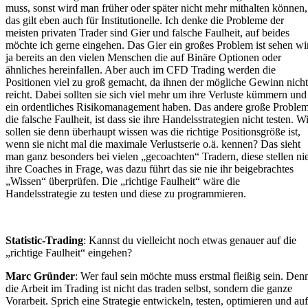
muss, sonst wird man früher oder später nicht mehr mithalten können,
das gilt eben auch für Institutionelle. Ich denke die Probleme der
meisten privaten Trader sind Gier und falsche Faulheit, auf beides
möchte ich gerne eingehen. Das Gier ein großes Problem ist sehen wi
ja bereits an den vielen Menschen die auf Binäre Optionen oder
ähnliches hereinfallen. Aber auch im CFD Trading werden die
Positionen viel zu groß gemacht, da ihnen der mögliche Gewinn nicht
reicht. Dabei sollten sie sich viel mehr um ihre Verluste kümmern und
ein ordentliches Risikomanagement haben. Das andere große Problem
die falsche Faulheit, ist dass sie ihre Handelsstrategien nicht testen. W
sollen sie denn überhaupt wissen was die richtige Positionsgröße ist,
wenn sie nicht mal die maximale Verlustserie o.ä. kennen? Das sieht
man ganz besonders bei vielen „gecoachten“ Tradern, diese stellen ni
ihre Coaches in Frage, was dazu führt das sie nie ihr beigebrachtes
„Wissen“ überprüfen. Die „richtige Faulheit“ wäre die
Handelsstrategie zu testen und diese zu programmieren.
Statistic-Trading
: Kannst du vielleicht noch etwas genauer auf die
„richtige Faulheit“ eingehen?
Marc Gründer
: Wer faul sein möchte muss erstmal fleißig sein. Den
die Arbeit im Trading ist nicht das traden selbst, sondern die ganze
Vorarbeit. Sprich eine Strategie entwickeln, testen, optimieren und auf