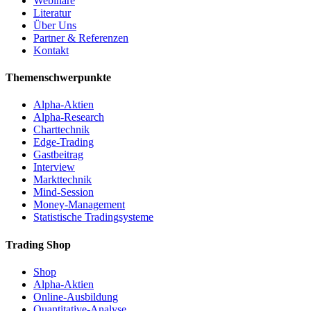
Webinare
Literatur
Über Uns
Partner & Referenzen
Kontakt
Themenschwerpunkte
Alpha-Aktien
Alpha-Research
Charttechnik
Edge-Trading
Gastbeitrag
Interview
Markttechnik
Mind-Session
Money-Management
Statistische Tradingsysteme
Trading Shop
Shop
Alpha-Aktien
Online-Ausbildung
Quantitative-Analyse