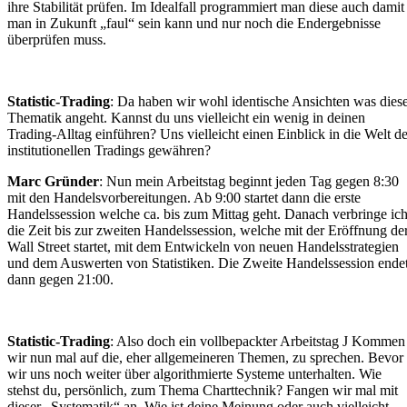
ihre Stabilität prüfen. Im Idealfall programmiert man diese auch damit
man in Zukunft „faul“ sein kann und nur noch die Endergebnisse
überprüfen muss.
Statistic-Trading
: Da haben wir wohl identische Ansichten was dies
Thematik angeht. Kannst du uns vielleicht ein wenig in deinen
Trading-Alltag einführen? Uns vielleicht einen Einblick in die Welt d
institutionellen Tradings gewähren?
Marc Gründer
: Nun mein Arbeitstag beginnt jeden Tag gegen 8:30
mit den Handelsvorbereitungen. Ab 9:00 startet dann die erste
Handelssession welche ca. bis zum Mittag geht. Danach verbringe ic
die Zeit bis zur zweiten Handelssession, welche mit der Eröffnung de
Wall Street startet, mit dem Entwickeln von neuen Handelsstrategien
und dem Auswerten von Statistiken. Die Zweite Handelssession ende
dann gegen 21:00.
Statistic-Trading
: Also doch ein vollbepackter Arbeitstag J Kommen
wir nun mal auf die, eher allgemeineren Themen, zu sprechen. Bevor
wir uns noch weiter über algorithmierte Systeme unterhalten. Wie
stehst du, persönlich, zum Thema Charttechnik? Fangen wir mal mit
dieser „Systematik“ an. Wie ist deine Meinung oder auch vielleicht