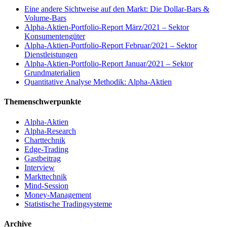
Eine andere Sichtweise auf den Markt: Die Dollar-Bars &
Volume-Bars
Alpha-Aktien-Portfolio-Report März/2021 – Sektor
Konsumentengüter
Alpha-Aktien-Portfolio-Report Februar/2021 – Sektor
Dienstleistungen
Alpha-Aktien-Portfolio-Report Januar/2021 – Sektor
Grundmaterialien
Quantitative Analyse Methodik: Alpha-Aktien
Themenschwerpunkte
Alpha-Aktien
Alpha-Research
Charttechnik
Edge-Trading
Gastbeitrag
Interview
Markttechnik
Mind-Session
Money-Management
Statistische Tradingsysteme
Archive