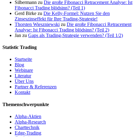
Silbermann
zu
Die große Fibonacci Retracement Analyse: Ist
Fibonacci Trading blödsinn? (Teil 1)
Gerd Birke
zu
Die Kelly-Formel: Nutzen Sie den
Zinseszinseffekt für Ihre Trading-Strategie!
Thorsten Wieszniewski
zu
Die große Fibonacci Retracement
Analyse: Ist Fibonacci Trading blödsinn? (Teil 2)
Jan
zu
Gaps als Trading-Strategie verwenden? (Teil 1/2)
Statistic Trading
Startseite
Blog
Webinare
Literatur
Über Uns
Partner & Referenzen
Kontakt
Themenschwerpunkte
Alpha-Aktien
Alpha-Research
Charttechnik
Edge-Trading