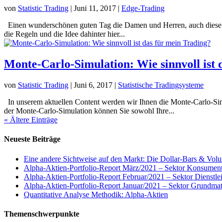
von
Statistic Trading
|
Juni 11, 2017
|
Edge-Trading
Einen wunderschönen guten Tag die Damen und Herren, auch diese Wo
die Regeln und die Idee dahinter hier...
Monte-Carlo-Simulation: Wie sinnvoll ist 
von
Statistic Trading
|
Juni 6, 2017
|
Statistische Tradingsysteme
In unserem aktuellen Content werden wir Ihnen die Monte-Carlo-Simu
der Monte-Carlo-Simulation können Sie sowohl Ihre...
« Ältere Einträge
Neueste Beiträge
Eine andere Sichtweise auf den Markt: Die Dollar-Bars & Vol
Alpha-Aktien-Portfolio-Report März/2021 – Sektor Konsumen
Alpha-Aktien-Portfolio-Report Februar/2021 – Sektor Dienstle
Alpha-Aktien-Portfolio-Report Januar/2021 – Sektor Grundmat
Quantitative Analyse Methodik: Alpha-Aktien
Themenschwerpunkte