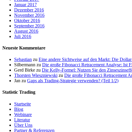
Januar 2017
Dezember 2016
November 2016
Oktober 2016
September 2016
August 2016
Juli 2016
Neueste Kommentare
Sebastian
zu
Eine andere Sichtweise auf den Markt: Die Doll
Silbermann
zu
Die große Fibonacci Retracement Analyse: Ist Fi
Gerd Birke
zu
Die Kelly-Formel: Nutzen Sie den Zinseszinseffe
Thorsten Wieszniewski
zu
Die große Fibonacci Retracement Ana
Jan
zu
Gaps als Trading-Strategie verwenden? (Teil 1/2)
Statistic Trading
Startseite
Blog
Webinare
Literatur
Über Uns
Partner & Referenzen