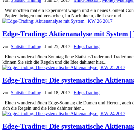
von
Statistic Trading
|
Juni 27, 2017
|
Mind-Session
,
Money-Manage
Wir möchten mal ein Experiment wagen und ein neues Content-Conce
„Papier“ bringen und versuchen, im Nachhinein, die Leser und...
Edge-Trading: Aktienanalyse mit System 
von
Statistic Trading
|
Juni 25, 2017
|
Edge-Trading
Einen wunderschönen Sonntag liebe Statistic-Trader und Traderinnen
können Sie sich die Regeln und die Idee dahinter hier...
Edge-Trading: Die systematische Aktienan
von
Statistic Trading
|
Juni 18, 2017
|
Edge-Trading
Einen wunderschönen Edge-Sonntag die Damen und Herren, auch diese
sich die Regeln und die Idee dahinter hier...
Edge-Trading: Die systematische Aktienan