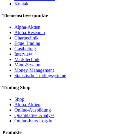
Kontakt
Themenschwerpunkte
Alpha-Aktien
Alpha-Research
Charttechnik
Edge-Trading
Gastbeitrag
Interview
Markttechnik
Mind-Session
Money-Management
Statistische Tradingsysteme
Trading Shop
Shop
Alpha-Aktien
Online-Ausbildung
Quantitative-Analyse
Online-Kurs Log-In
Produkte