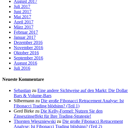
August 2017
Juli 2017
Juni 2017
Mai 2017
April 2017
März 2017
Februar 2017
Januar 2017
Dezember 2016
November 2016
Oktober 2016
September 2016
August 2016
Juli 2016
Neueste Kommentare
Sebastian
zu
Eine andere Sichtweise auf den Markt: Die Dollar
Bars & Volume-Bars
Silbermann
zu
Die große Fibonacci Retracement Analyse: Ist
Fibonacci Trading blödsinn? (Teil 1)
Gerd Birke
zu
Die Kelly-Formel: Nutzen Sie den
Zinseszinseffekt für Ihre Trading-Strategie!
Thorsten Wieszniewski
zu
Die große Fibonacci Retracement
Analyse: Ist Fibonacci Trading blödsinn? (Teil 2)