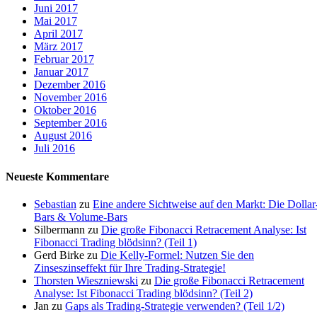
Juni 2017
Mai 2017
April 2017
März 2017
Februar 2017
Januar 2017
Dezember 2016
November 2016
Oktober 2016
September 2016
August 2016
Juli 2016
Neueste Kommentare
Sebastian
zu
Eine andere Sichtweise auf den Markt: Die Dollar
Bars & Volume-Bars
Silbermann
zu
Die große Fibonacci Retracement Analyse: Ist
Fibonacci Trading blödsinn? (Teil 1)
Gerd Birke
zu
Die Kelly-Formel: Nutzen Sie den
Zinseszinseffekt für Ihre Trading-Strategie!
Thorsten Wieszniewski
zu
Die große Fibonacci Retracement
Analyse: Ist Fibonacci Trading blödsinn? (Teil 2)
Jan
zu
Gaps als Trading-Strategie verwenden? (Teil 1/2)