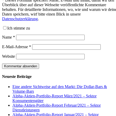
*
Dieses Formular speichert Name, E-Mail und Inhalt, damit wir den
Überblick über auf dieser Webseite veröffentlichte Kommentare
behalten. Für detaillierte Informationen, wo, wie und warum wir dein
Daten speichern, wirf bitte einen Blick in unsere
Datenschutzerklärung
.
Ich stimme zu
Name
*
E-Mail-Adresse
*
Website
Neueste Beiträge
Eine andere Sichtweise auf den Markt: Die Dollar-Bars &
Volume-Bars
Alpha-Aktien-Portfolio-Report März/2021 – Sektor
Konsumentengüter
Alpha-Aktien-Portfolio-Report Februar/2021 – Sektor
Dienstleistungen
Alpha-Aktien-Portfolio-Report Januar/2021 – Sektor