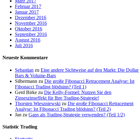
März 2017
Februar 2017
Januar 2017
Dezember 2016
November 2016
Oktober 2016
September 2016
August 2016
Juli 2016
Neueste Kommentare
Sebastian
zu
Eine andere Sichtweise auf den Markt: Die Dollar
Bars & Volume-Bars
Silbermann
zu
Die große Fibonacci Retracement Analyse: Ist
Fibonacci Trading blödsinn? (Teil 1)
Gerd Birke
zu
Die Kelly-Formel: Nutzen Sie den
Zinseszinseffekt für Ihre Trading-Strategie!
Thorsten Wieszniewski
zu
Die große Fibonacci Retracement
Analyse: Ist Fibonacci Trading blödsinn? (Teil 2)
Jan
zu
Gaps als Trading-Strategie verwenden? (Teil 1/2)
Statistic Trading
Startseite