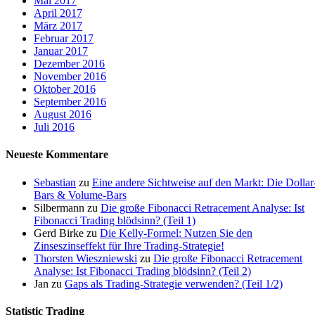
Mai 2017
April 2017
März 2017
Februar 2017
Januar 2017
Dezember 2016
November 2016
Oktober 2016
September 2016
August 2016
Juli 2016
Neueste Kommentare
Sebastian
zu
Eine andere Sichtweise auf den Markt: Die Dollar
Bars & Volume-Bars
Silbermann
zu
Die große Fibonacci Retracement Analyse: Ist
Fibonacci Trading blödsinn? (Teil 1)
Gerd Birke
zu
Die Kelly-Formel: Nutzen Sie den
Zinseszinseffekt für Ihre Trading-Strategie!
Thorsten Wieszniewski
zu
Die große Fibonacci Retracement
Analyse: Ist Fibonacci Trading blödsinn? (Teil 2)
Jan
zu
Gaps als Trading-Strategie verwenden? (Teil 1/2)
Statistic Trading