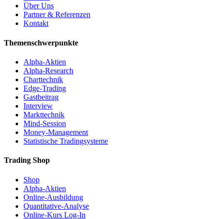
Über Uns
Partner & Referenzen
Kontakt
Themenschwerpunkte
Alpha-Aktien
Alpha-Research
Charttechnik
Edge-Trading
Gastbeitrag
Interview
Markttechnik
Mind-Session
Money-Management
Statistische Tradingsysteme
Trading Shop
Shop
Alpha-Aktien
Online-Ausbildung
Quantitative-Analyse
Online-Kurs Log-In