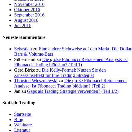
November 2016
Oktober 2016
September 2016
August 2016
Juli 2016
Neueste Kommentare
Sebastian
zu
Eine andere Sichtweise auf den Markt: Die Dollar
Bars & Volume-Bars
Silbermann
zu
Die große Fibonacci Retracement Analyse: Ist
Fibonacci Trading blödsinn? (Teil 1)
Gerd Birke
zu
Die Kelly-Formel: Nutzen Sie den
Zinseszinseffekt für Ihre Trading-Strategie!
Thorsten Wieszniewski
zu
Die große Fibonacci Retracement
Analyse: Ist Fibonacci Trading blödsinn? (Teil 2)
Jan
zu
Gaps als Trading-Strategie verwenden? (Teil 1/2)
Statistic Trading
Startseite
Blog
Webinare
Literatur