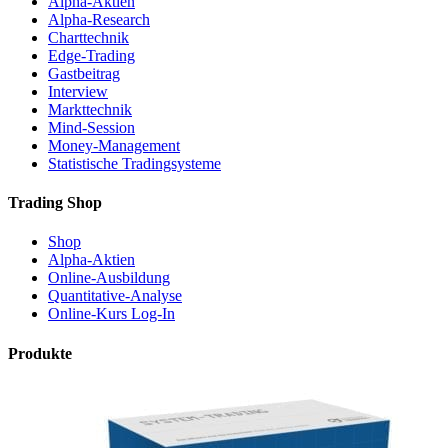
Alpha-Aktien
Alpha-Research
Charttechnik
Edge-Trading
Gastbeitrag
Interview
Markttechnik
Mind-Session
Money-Management
Statistische Tradingsysteme
Trading Shop
Shop
Alpha-Aktien
Online-Ausbildung
Quantitative-Analyse
Online-Kurs Log-In
Produkte