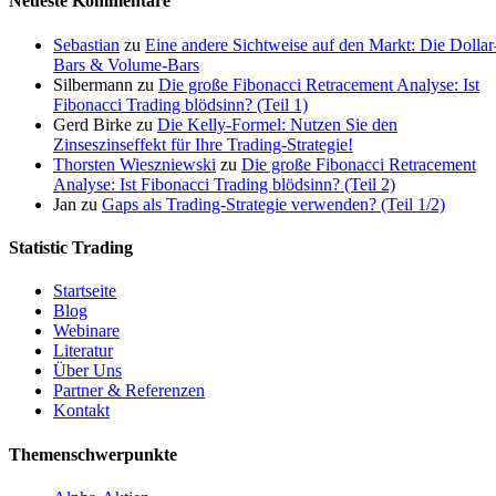
Neueste Kommentare
Sebastian
zu
Eine andere Sichtweise auf den Markt: Die Dollar
Bars & Volume-Bars
Silbermann
zu
Die große Fibonacci Retracement Analyse: Ist
Fibonacci Trading blödsinn? (Teil 1)
Gerd Birke
zu
Die Kelly-Formel: Nutzen Sie den
Zinseszinseffekt für Ihre Trading-Strategie!
Thorsten Wieszniewski
zu
Die große Fibonacci Retracement
Analyse: Ist Fibonacci Trading blödsinn? (Teil 2)
Jan
zu
Gaps als Trading-Strategie verwenden? (Teil 1/2)
Statistic Trading
Startseite
Blog
Webinare
Literatur
Über Uns
Partner & Referenzen
Kontakt
Themenschwerpunkte