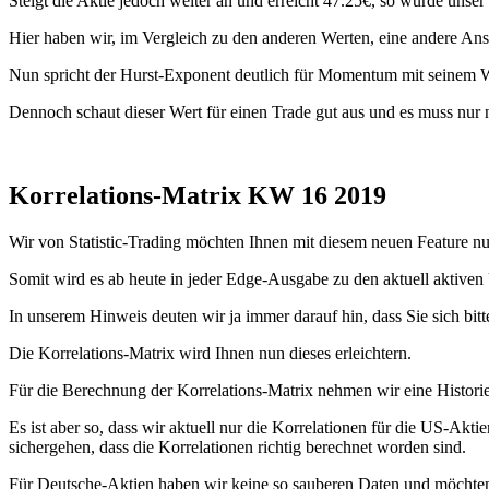
Steigt die Aktie jedoch weiter an und erreicht 47.25€, so würde unse
Hier haben wir, im Vergleich zu den anderen Werten, eine andere Ansi
Nun spricht der Hurst-Exponent deutlich für Momentum mit seinem Wer
Dennoch schaut dieser Wert für einen Trade gut aus und es muss nur 
Korrelations-Matrix KW 16 2019
Wir von Statistic-Trading möchten Ihnen mit diesem neuen Feature n
Somit wird es ab heute in jeder Edge-Ausgabe zu den aktuell aktive
In unserem Hinweis deuten wir ja immer darauf hin, dass Sie sich bit
Die Korrelations-Matrix wird Ihnen nun dieses erleichtern.
Für die Berechnung der Korrelations-Matrix nehmen wir eine Historie
Es ist aber so, dass wir aktuell nur die Korrelationen für die US-Ak
sichergehen, dass die Korrelationen richtig berechnet worden sind.
Für Deutsche-Aktien haben wir keine so sauberen Daten und möchten s