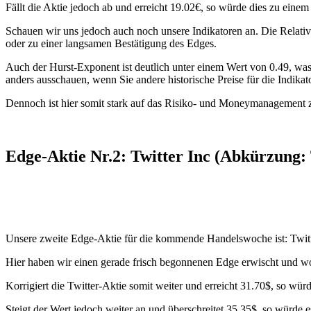
Fällt die Aktie jedoch ab und erreicht 19.02€, so würde dies zu einem
Schauen wir uns jedoch auch noch unsere Indikatoren an. Die Relati
oder zu einer langsamen Bestätigung des Edges.
Auch der Hurst-Exponent ist deutlich unter einem Wert von 0.49, was 
anders ausschauen, wenn Sie andere historische Preise für die Indika
Dennoch ist hier somit stark auf das Risiko- und Moneymanagement zu 
Edge-Aktie Nr.2: Twitter Inc (Abkürzung
Unsere zweite Edge-Aktie für die kommende Handelswoche ist: Twitt
Hier haben wir einen gerade frisch begonnenen Edge erwischt und wo
Korrigiert die Twitter-Aktie somit weiter und erreicht 31.70$, so w
Steigt der Wert jedoch weiter an und überschreitet 35.35$, so würde