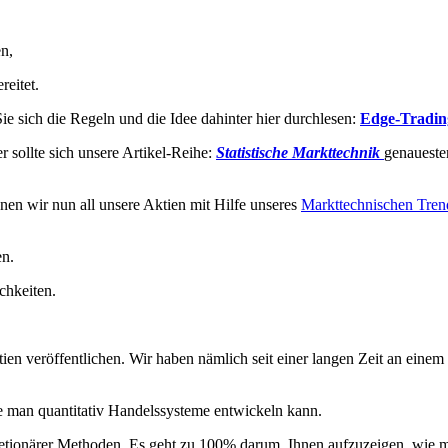
n,
reitet.
e sich die Regeln und die Idee dahinter hier durchlesen:
Edge-Tradin
 sollte sich unsere Artikel-Reihe:
Statistische Markttechnik
genaueste
nnen wir nun all unsere Aktien mit Hilfe unseres
Markttechnischen Tre
en.
chkeiten.
 veröffentlichen. Wir haben nämlich seit einer langen Zeit an einem On
ie man quantitativ Handelssysteme entwickeln kann.
retionärer Methoden. Es geht zu 100% darum, Ihnen aufzuzeigen, wie ma