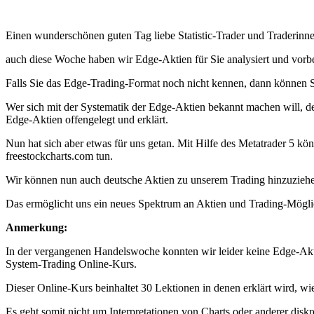
Einen wunderschönen guten Tag liebe Statistic-Trader und Traderinne
auch diese Woche haben wir Edge-Aktien für Sie analysiert und vorbe
Falls Sie das Edge-Trading-Format noch nicht kennen, dann können Si
Wer sich mit der Systematik der Edge-Aktien bekannt machen will, der
Edge-Aktien offengelegt und erklärt.
Nun hat sich aber etwas für uns getan. Mit Hilfe des Metatrader 5 kö
freestockcharts.com tun.
Wir können nun auch deutsche Aktien zu unserem Trading hinzuzieh
Das ermöglicht uns ein neues Spektrum an Aktien und Trading-Mögli
Anmerkung:
In der vergangenen Handelswoche konnten wir leider keine Edge-Aktien
System-Trading Online-Kurs.
Dieser Online-Kurs beinhaltet 30 Lektionen in denen erklärt wird, w
Es geht somit nicht um Interpretationen von Charts oder anderer disk