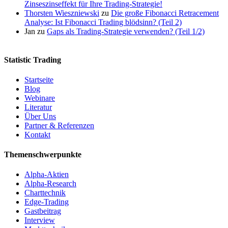
Zinseszinseffekt für Ihre Trading-Strategie!
Thorsten Wieszniewski
zu
Die große Fibonacci Retracement
Analyse: Ist Fibonacci Trading blödsinn? (Teil 2)
Jan
zu
Gaps als Trading-Strategie verwenden? (Teil 1/2)
Statistic Trading
Startseite
Blog
Webinare
Literatur
Über Uns
Partner & Referenzen
Kontakt
Themenschwerpunkte
Alpha-Aktien
Alpha-Research
Charttechnik
Edge-Trading
Gastbeitrag
Interview