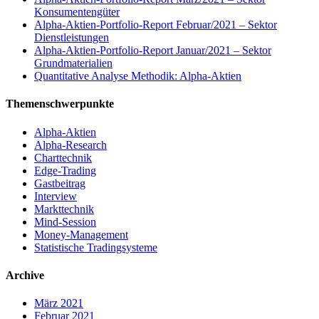
Konsumentengüter
Alpha-Aktien-Portfolio-Report Februar/2021 – Sektor
Dienstleistungen
Alpha-Aktien-Portfolio-Report Januar/2021 – Sektor
Grundmaterialien
Quantitative Analyse Methodik: Alpha-Aktien
Themenschwerpunkte
Alpha-Aktien
Alpha-Research
Charttechnik
Edge-Trading
Gastbeitrag
Interview
Markttechnik
Mind-Session
Money-Management
Statistische Tradingsysteme
Archive
März 2021
Februar 2021