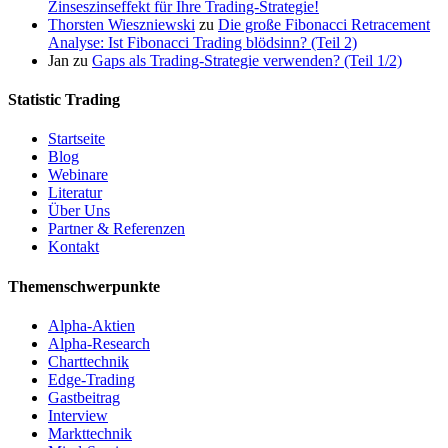
Zinseszinseffekt für Ihre Trading-Strategie!
Thorsten Wieszniewski
zu
Die große Fibonacci Retracement
Analyse: Ist Fibonacci Trading blödsinn? (Teil 2)
Jan
zu
Gaps als Trading-Strategie verwenden? (Teil 1/2)
Statistic Trading
Startseite
Blog
Webinare
Literatur
Über Uns
Partner & Referenzen
Kontakt
Themenschwerpunkte
Alpha-Aktien
Alpha-Research
Charttechnik
Edge-Trading
Gastbeitrag
Interview
Markttechnik