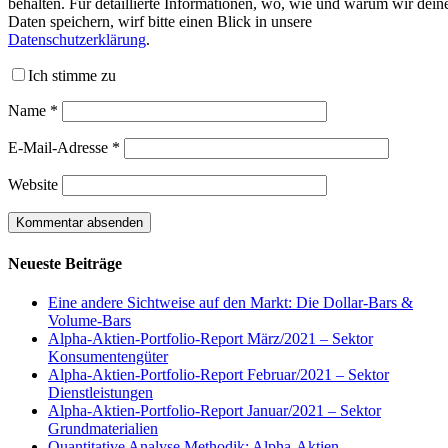
behalten. Für detaillierte Informationen, wo, wie und warum wir dein
Daten speichern, wirf bitte einen Blick in unsere
Datenschutzerklärung
.
Ich stimme zu
Name
*
E-Mail-Adresse
*
Website
Neueste Beiträge
Eine andere Sichtweise auf den Markt: Die Dollar-Bars &
Volume-Bars
Alpha-Aktien-Portfolio-Report März/2021 – Sektor
Konsumentengüter
Alpha-Aktien-Portfolio-Report Februar/2021 – Sektor
Dienstleistungen
Alpha-Aktien-Portfolio-Report Januar/2021 – Sektor
Grundmaterialien
Quantitative Analyse Methodik: Alpha-Aktien