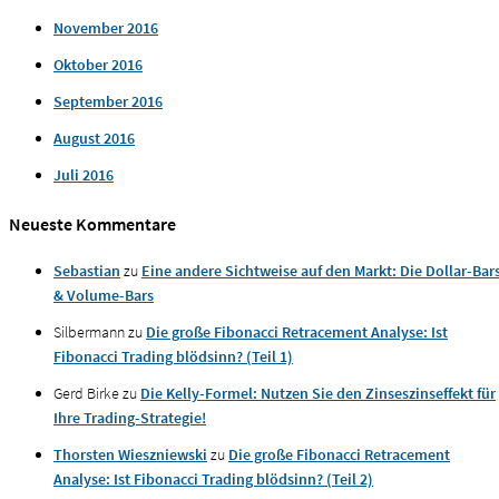
November 2016
Oktober 2016
September 2016
August 2016
Juli 2016
Neueste Kommentare
Sebastian
zu
Eine andere Sichtweise auf den Markt: Die Dollar-Bar
& Volume-Bars
Silbermann
zu
Die große Fibonacci Retracement Analyse: Ist
Fibonacci Trading blödsinn? (Teil 1)
Gerd Birke
zu
Die Kelly-Formel: Nutzen Sie den Zinseszinseffekt für
Ihre Trading-Strategie!
Thorsten Wieszniewski
zu
Die große Fibonacci Retracement
Analyse: Ist Fibonacci Trading blödsinn? (Teil 2)