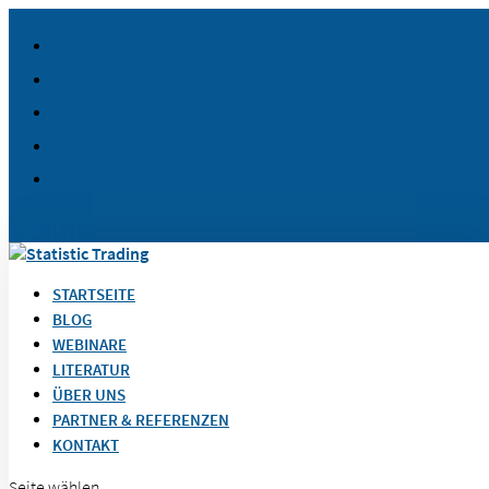
SHOP
ALPHA-AKTIEN
ONLINE-AUSBILDUNG
QUANTITATIVE-ANALYSE
ONLINE-KURS LOG-IN
0-ARTIKEL
STARTSEITE
BLOG
WEBINARE
LITERATUR
ÜBER UNS
PARTNER & REFERENZEN
KONTAKT
Seite wählen