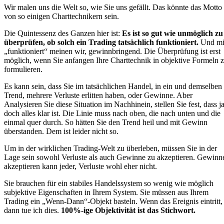
Wir malen uns die Welt so, wie Sie uns gefällt. Das könnte das Motto
von so einigen Charttechnikern sein.
Die Quintessenz des Ganzen hier ist:
Es ist so gut wie unmöglich zu
überprüfen, ob solch ein Trading tatsächlich funktioniert.
Und mi
„funktioniert“ meinen wir, gewinnbringend. Die Überprüfung ist erst
möglich, wenn Sie anfangen Ihre Charttechnik in objektive Formeln 
formulieren.
Es kann sein, dass Sie im tatsächlichen Handel, in ein und demselben
Trend, mehrere Verluste erlitten haben, oder Gewinne. Aber
Analysieren Sie diese Situation im Nachhinein, stellen Sie fest, dass j
doch alles klar ist. Die Linie muss nach oben, die nach unten und die
einmal quer durch. So hätten Sie den Trend heil und mit Gewinn
überstanden. Dem ist leider nicht so.
Um in der wirklichen Trading-Welt zu überleben, müssen Sie in der
Lage sein sowohl Verluste als auch Gewinne zu akzeptieren. Gewinn
akzeptieren kann jeder, Verluste wohl eher nicht.
Sie brauchen für ein stabiles Handelssystem so wenig wie möglich
subjektive Eigenschaften in Ihrem System. Sie müssen aus Ihrem
Trading ein „Wenn-Dann“-Objekt basteln. Wenn das Ereignis eintritt,
dann tue ich dies.
100%-ige Objektivität ist das Stichwort.