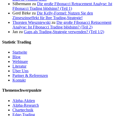
Silbermann
zu
Die große Fibonacci Retracement Analyse: Ist
Fibonacci Trading blödsinn? (Teil 1)
Gerd Birke
zu
Die Kelly-Formel: Nutzen Sie den
Zinseszinseffekt für Ihre Trading-Strategie!
Thorsten Wieszniewski
zu
Die große Fibonacci Retracement
Analyse: Ist Fibonacci Trading blödsinn? (Teil 2)
Jan
zu
Gaps als Trading-Strategie verwenden? (Teil 1/2)
Statistic Trading
Startseite
Blog
Webinare
Literatur
Über Uns
Partner & Referenzen
Kontakt
Themenschwerpunkte
Alpha-Aktien
Alpha-Research
Charttechnik
Edge-Trading