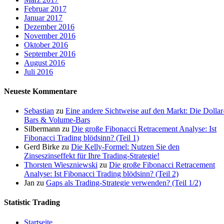
Februar 2017
Januar 2017
Dezember 2016
November 2016
Oktober 2016
September 2016
August 2016
Juli 2016
Neueste Kommentare
Sebastian
zu
Eine andere Sichtweise auf den Markt: Die Dollar
Bars & Volume-Bars
Silbermann
zu
Die große Fibonacci Retracement Analyse: Ist
Fibonacci Trading blödsinn? (Teil 1)
Gerd Birke
zu
Die Kelly-Formel: Nutzen Sie den
Zinseszinseffekt für Ihre Trading-Strategie!
Thorsten Wieszniewski
zu
Die große Fibonacci Retracement
Analyse: Ist Fibonacci Trading blödsinn? (Teil 2)
Jan
zu
Gaps als Trading-Strategie verwenden? (Teil 1/2)
Statistic Trading
Startseite