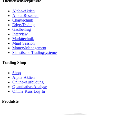
Themenschwerpunkte
Alpha-Aktien
Alpha-Research
Charttechnik
Edge-Trading
Gastbeitrag
Interview
Markttechnik
Mind-Session
Money-Management
Statistische Tradingsysteme
Trading Shop
Shop
Alpha-Aktien
Online-Ausbildung
Quantitative-Analyse
Online-Kurs Log-In
Produkte