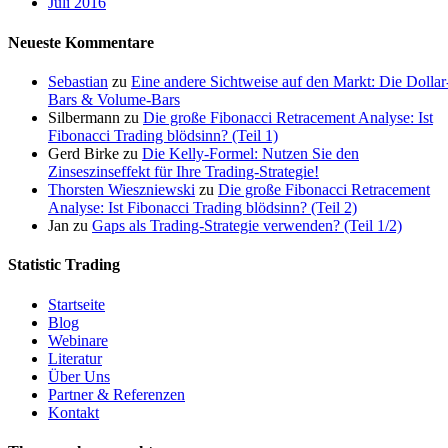
Juli 2016
Neueste Kommentare
Sebastian
zu
Eine andere Sichtweise auf den Markt: Die Dollar
Bars & Volume-Bars
Silbermann
zu
Die große Fibonacci Retracement Analyse: Ist
Fibonacci Trading blödsinn? (Teil 1)
Gerd Birke
zu
Die Kelly-Formel: Nutzen Sie den
Zinseszinseffekt für Ihre Trading-Strategie!
Thorsten Wieszniewski
zu
Die große Fibonacci Retracement
Analyse: Ist Fibonacci Trading blödsinn? (Teil 2)
Jan
zu
Gaps als Trading-Strategie verwenden? (Teil 1/2)
Statistic Trading
Startseite
Blog
Webinare
Literatur
Über Uns
Partner & Referenzen
Kontakt