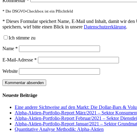
Kommentar
*
* Die DSGVO-Checkbox ist ein Pflichtfeld
*
Dieses Formular speichert Name, E-Mail und Inhalt, damit wir den 
speichern, wirf bitte einen Blick in unsere
Datenschutzerklärung
.
Ich stimme zu
Name
*
E-Mail-Adresse
*
Website
Neueste Beiträge
Eine andere Sichtweise auf den Markt: Die Dollar-Bars & Vol
Alpha-Aktien-Portfolio-Report März/2021 – Sektor Konsumen
Alpha-Aktien-Portfolio-Report Februar/2021 – Sektor Dienstle
Alpha-Aktien-Portfolio-Report Januar/2021 – Sektor Grundmat
Quantitative Analyse Methodik: Alpha-Aktien