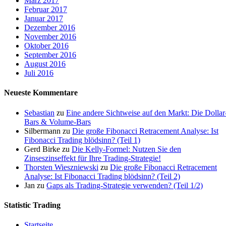
März 2017
Februar 2017
Januar 2017
Dezember 2016
November 2016
Oktober 2016
September 2016
August 2016
Juli 2016
Neueste Kommentare
Sebastian
zu
Eine andere Sichtweise auf den Markt: Die Dollar
Bars & Volume-Bars
Silbermann
zu
Die große Fibonacci Retracement Analyse: Ist
Fibonacci Trading blödsinn? (Teil 1)
Gerd Birke
zu
Die Kelly-Formel: Nutzen Sie den
Zinseszinseffekt für Ihre Trading-Strategie!
Thorsten Wieszniewski
zu
Die große Fibonacci Retracement
Analyse: Ist Fibonacci Trading blödsinn? (Teil 2)
Jan
zu
Gaps als Trading-Strategie verwenden? (Teil 1/2)
Statistic Trading
Startseite