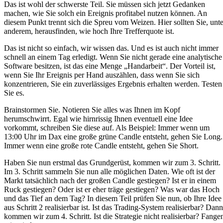
Das ist wohl der schwerste Teil. Sie müssen sich jetzt Gedanken
machen, wie Sie solch ein Ereignis profitabel nutzen können. An
diesem Punkt trennt sich die Spreu vom Weizen. Hier sollten Sie, unte
anderem, herausfinden, wie hoch Ihre Trefferquote ist.
Das ist nicht so einfach, wir wissen das. Und es ist auch nicht immer
schnell an einem Tag erledigt. Wenn Sie nicht gerade eine analytische
Software besitzen, ist das eine Menge „Handarbeit“. Der Vorteil ist,
wenn Sie Ihr Ereignis per Hand auszählen, dass wenn Sie sich
konzentrieren, Sie ein zuverlässiges Ergebnis erhalten werden. Testen
Sie es.
Brainstormen Sie. Notieren Sie alles was Ihnen im Kopf
herumschwirrt. Egal wie hirnrissig Ihnen eventuell eine Idee
vorkommt, schreiben Sie diese auf. Als Beispiel: Immer wenn um
13:00 Uhr im Dax eine große grüne Candle entsteht, gehen Sie Long.
Immer wenn eine große rote Candle entsteht, gehen Sie Short.
Haben Sie nun erstmal das Grundgerüst, kommen wir zum 3. Schritt.
Im 3. Schritt sammeln Sie nun alle möglichen Daten. Wie oft ist der
Markt tatsächlich nach der großen Candle gestiegen? Ist er in einem
Ruck gestiegen? Oder ist er eher träge gestiegen? Was war das Hoch
und das Tief an dem Tag? In diesem Teil prüfen Sie nun, ob Ihre Idee
aus Schritt 2 realisierbar ist. Ist das Trading-System realisierbar? Dann
kommen wir zum 4. Schritt. Ist die Strategie nicht realisierbar? Fange