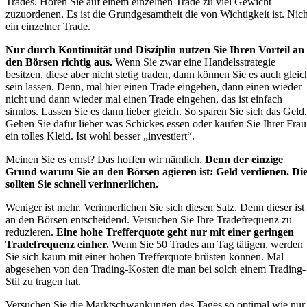
Trades. Hören Sie auf einem einzelnen Trade zu viel Gewicht
zuzuordenen. Es ist die Grundgesamtheit die von Wichtigkeit ist. Nich
ein einzelner Trade.
Nur durch Kontinuität und Disziplin nutzen Sie Ihren Vorteil an
den Börsen richtig aus.
Wenn Sie zwar eine Handelsstrategie
besitzen, diese aber nicht stetig traden, dann können Sie es auch gleic
sein lassen. Denn, mal hier einen Trade eingehen, dann einen wieder
nicht und dann wieder mal einen Trade eingehen, das ist einfach
sinnlos. Lassen Sie es dann lieber gleich. So sparen Sie sich das Geld.
Gehen Sie dafür lieber was Schickes essen oder kaufen Sie Ihrer Frau
ein tolles Kleid. Ist wohl besser „investiert“.
Meinen Sie es ernst? Das hoffen wir nämlich.
Denn der einzige
Grund warum Sie an den Börsen agieren ist: Geld verdienen. Die
sollten Sie schnell verinnerlichen.
Weniger ist mehr. Verinnerlichen Sie sich diesen Satz. Denn dieser ist
an den Börsen entscheidend. Versuchen Sie Ihre Tradefrequenz zu
reduzieren.
Eine hohe Trefferquote geht nur mit einer geringen
Tradefrequenz einher.
Wenn Sie 50 Trades am Tag tätigen, werden
Sie sich kaum mit einer hohen Trefferquote brüsten können. Mal
abgesehen von den Trading-Kosten die man bei solch einem Trading-
Stil zu tragen hat.
Versuchen Sie die Marktschwankungen des Tages so optimal wie nur