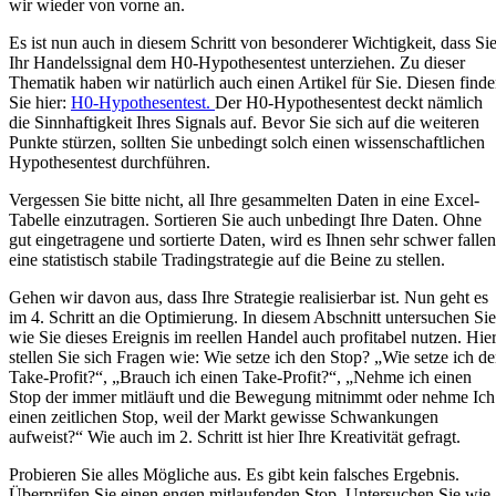
wir wieder von vorne an.
Es ist nun auch in diesem Schritt von besonderer Wichtigkeit, dass Si
Ihr Handelssignal dem H0-Hypothesentest unterziehen. Zu dieser
Thematik haben wir natürlich auch einen Artikel für Sie. Diesen find
Sie hier:
H0-Hypothesentest.
Der H0-Hypothesentest deckt nämlich
die Sinnhaftigkeit Ihres Signals auf. Bevor Sie sich auf die weiteren
Punkte stürzen, sollten Sie unbedingt solch einen wissenschaftlichen
Hypothesentest durchführen.
Vergessen Sie bitte nicht, all Ihre gesammelten Daten in eine Excel-
Tabelle einzutragen. Sortieren Sie auch unbedingt Ihre Daten. Ohne
gut eingetragene und sortierte Daten, wird es Ihnen sehr schwer fallen
eine statistisch stabile Tradingstrategie auf die Beine zu stellen.
Gehen wir davon aus, dass Ihre Strategie realisierbar ist. Nun geht es
im 4. Schritt an die Optimierung. In diesem Abschnitt untersuchen Sie
wie Sie dieses Ereignis im reellen Handel auch profitabel nutzen. Hie
stellen Sie sich Fragen wie: Wie setze ich den Stop? „Wie setze ich d
Take-Profit?“, „Brauch ich einen Take-Profit?“, „Nehme ich einen
Stop der immer mitläuft und die Bewegung mitnimmt oder nehme Ich
einen zeitlichen Stop, weil der Markt gewisse Schwankungen
aufweist?“ Wie auch im 2. Schritt ist hier Ihre Kreativität gefragt.
Probieren Sie alles Mögliche aus. Es gibt kein falsches Ergebnis.
Überprüfen Sie einen engen mitlaufenden Stop. Untersuchen Sie wie